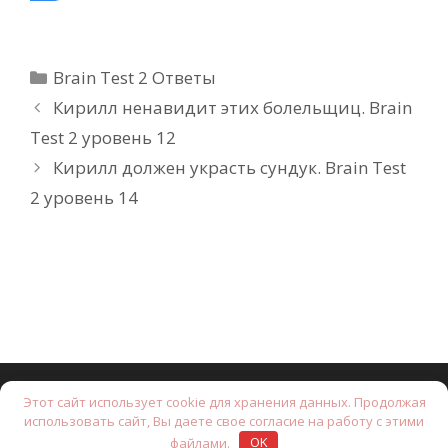
Рубрики
Brain Test 2 Ответы
Кирилл ненавидит этих болельщиц. Brain
Test 2 уровень 12
Кирилл должен украсть сундук. Brain Test
2 уровень 14
Этот сайт использует cookie для хранения данных. Продолжая
© 2026 Brain Test: Хитрые головоломки.
• Создано с
использовать сайт, Вы даете свое согласие на работу с этими
помощью
GeneratePress
файлами.
OK