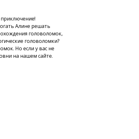
е приключение!
могать Алине решать
прохождения головоломок,
логические головоломки?
мок. Но если у вас не
ровни на нашем сайте.