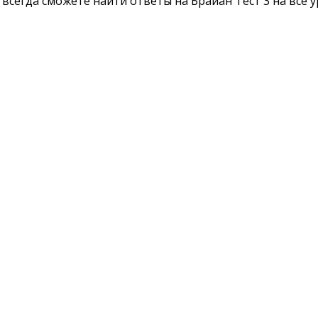
 всегда сможете найти ответы на Брайан Тест 3 на все 