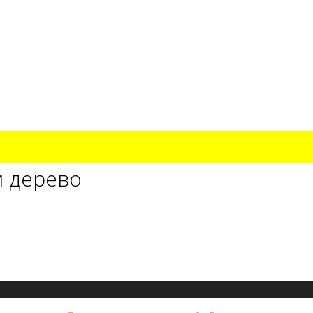
м дерево
с помощью
GeneratePress