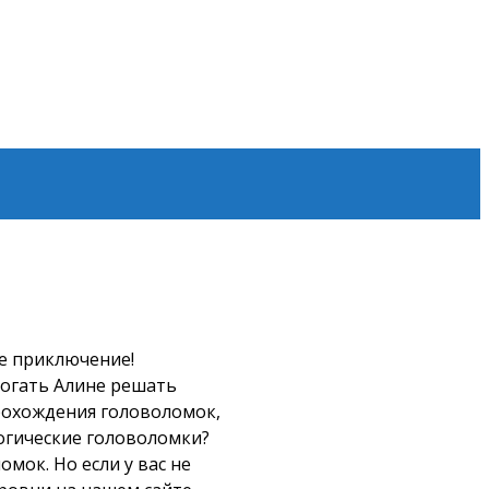
9
ое приключение!
могать Алине решать
прохождения головоломок,
логические головоломки?
мок. Но если у вас не