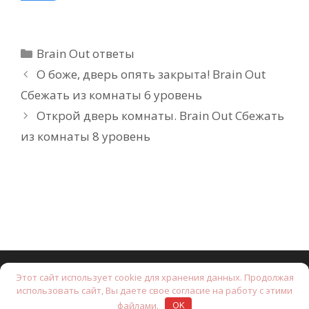
Рубрики
Brain Out ответы
О боже, дверь опять закрыта! Brain Out
Сбежать из комнаты 6 уровень
Открой дверь комнаты. Brain Out Сбежать
из комнаты 8 уровень
Этот сайт использует cookie для хранения данных. Продолжая
© 2026 Brain Test: Хитрые головоломки.
• Создано с
использовать сайт, Вы даете свое согласие на работу с этими
помощью
GeneratePress
файлами.
OK