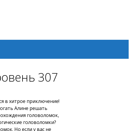
уровень 307
ся в хитрое приключение!
могать Алине решать
прохождения головоломок,
логические головоломки?
мок. Но если у вас не