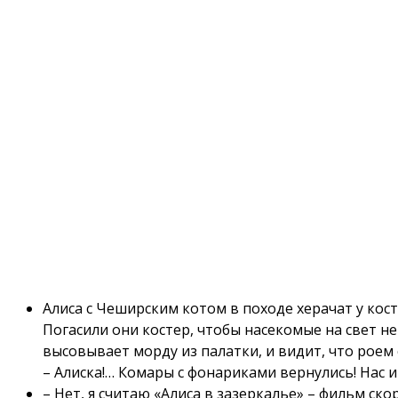
Алиса с Чеширским котом в походе херачат у кост
Погасили они костер, чтобы насекомые на свет не 
высовывает морду из палатки, и видит, что роем
– Алиска!… Комары с фонариками вернулись! Нас ищ
– Нет, я считаю «Алиса в зазеркалье» – фильм ско