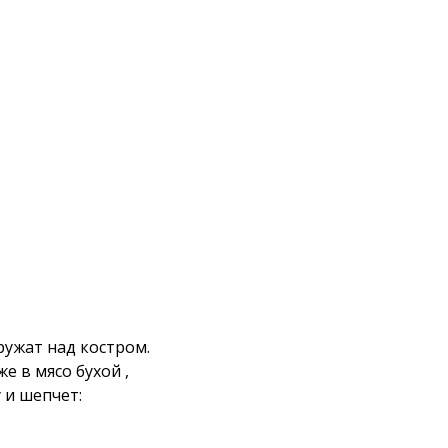
ружат над костром.
уже в мясо бухой ,
 и шепчет: