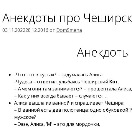
Анекдоты про Чеширск
03.11.2022
28.12.2016
от
DomSmeha
Анекдоты
-Что это в кустах? – задумалась Алиса.
-Чудеса – ответил, улыбаясь Чеширский
Кот
.
– А чем они там занимаются? – прошептала Алиса
– Как у них всегда бывает – случаются….
Алиса вышла из ванной и спрашивает Чешира:
– В ванной есть два полотенца: одно с буковкой ‘М’
мужское?
– Ээээ, Алиса, ‘М’ – это для мордочки.