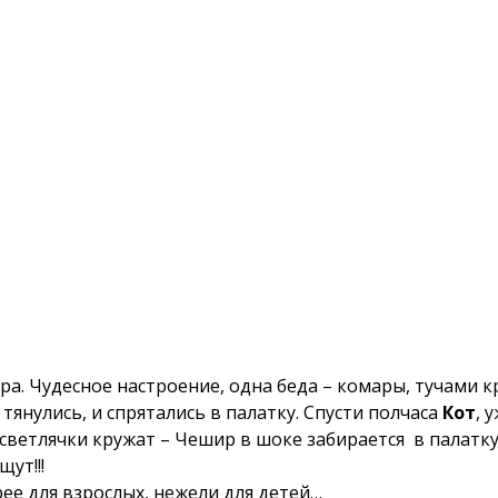
ра. Чудесное настроение, одна беда – комары, тучами к
тянулись, и спрятались в палатку. Спусти полчаса
Кот
, 
 светлячки кружат – Чешир в шоке забирается в палатку
ут!!!
рее для взрослых, нежели для детей…