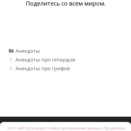
Поделитесь со всем миром.
Рубрики
Анекдоты
Анекдоты про гепардов
Анекдоты про грифов
Этот сайт использует cookie для хранения данных. Продолжая