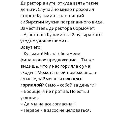
Директор в ауте, откуда взять такие
деньги. Случайно мимо проходил
сторож Кузьмич – настоящий
сибирский мужик потрепанного вида.
Заместитель директора бормочет:
– А, вот наш Кузьмич за 2 пузыря кого
угодно удовлетворит.
Зовут его.
– Кузьмич! Мы к тебе имеем
финансовое предложение… Ты же
видишь, что у нас горилла с ума
сходит. Может, ты ей поможешь…в
смысле, займешься
сексом с
гориллой
? Само – собой за деньги!
– Вообще, я не против. Но есть 3
условия.
– Да мы на все согласны!!!
– Первое – в засос не целоваться.