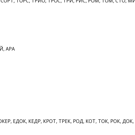
РТ, ТОРС, ТРИО, ТРОС, ТРИ, РИС, РОМ, ТОМ, СТО, МИ
Й, АРА
КЕР, ЕДОК, КЕДР, КРОТ, ТРЕК, РОД, КОТ, ТОК, РОК, ДОК,