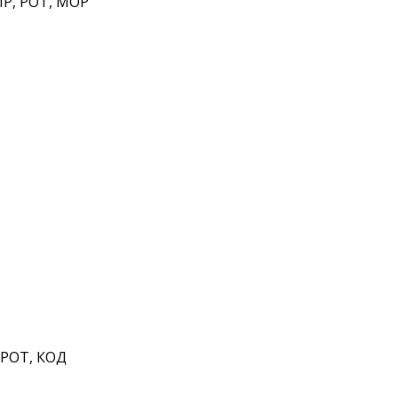
Р, РОТ, МОР
 РОТ, КОД