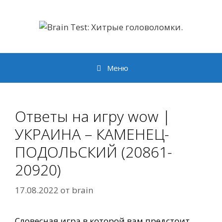
Перейти
к
содержимому
Меню
Ответы на игру wow |
УКРАИНА – КАМЕНЕЦ-
ПОДОЛЬСКИЙ (20861-
20920)
17.08.2022
от
brain
Словесная игра в которой вам предстоит