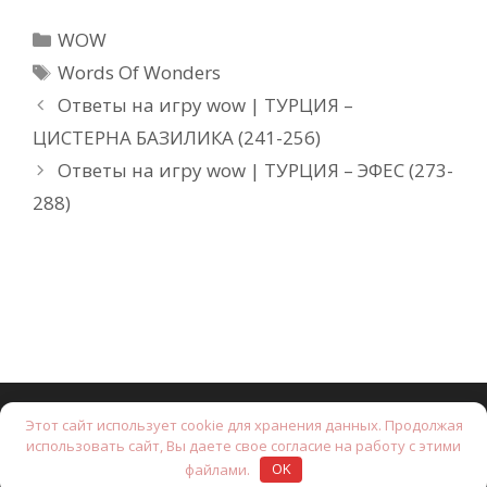
Рубрики
WOW
Метки
Words Of Wonders
Ответы на игру wow | ТУРЦИЯ –
ЦИСТЕРНА БАЗИЛИКА (241-256)
Ответы на игру wow | ТУРЦИЯ – ЭФЕС (273-
288)
Этот сайт использует cookie для хранения данных. Продолжая
© 2026 Brain Test: Хитрые головоломки.
• Создано с
использовать сайт, Вы даете свое согласие на работу с этими
помощью
GeneratePress
файлами.
OK