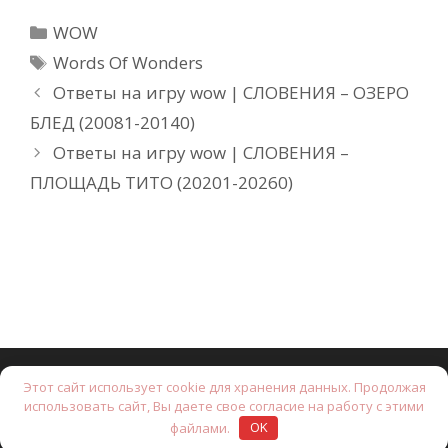
Рубрики
WOW
Метки
Words Of Wonders
Ответы на игру wow | СЛОВЕНИЯ – ОЗЕРО
БЛЕД (20081-20140)
Ответы на игру wow | СЛОВЕНИЯ –
ПЛОЩАДЬ ТИТО (20201-20260)
Этот сайт использует cookie для хранения данных. Продолжая
© 2026 Brain Test: Хитрые головоломки.
• Создано с
использовать сайт, Вы даете свое согласие на работу с этими
помощью
GeneratePress
файлами.
OK