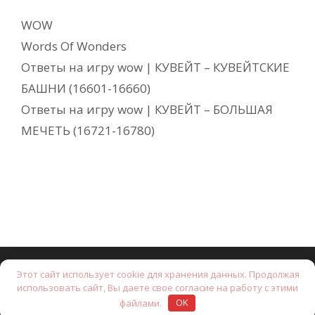
Рубрики
WOW
Метки
Words Of Wonders
Ответы на игру wow | КУВЕЙТ – КУВЕЙТСКИЕ
БАШНИ (16601-16660)
Ответы на игру wow | КУВЕЙТ – БОЛЬШАЯ
МЕЧЕТЬ (16721-16780)
Этот сайт использует cookie для хранения данных. Продолжая
© 2026 Brain Test: Хитрые головоломки.
• Создано с
использовать сайт, Вы даете свое согласие на работу с этими
помощью
GeneratePress
файлами.
OK