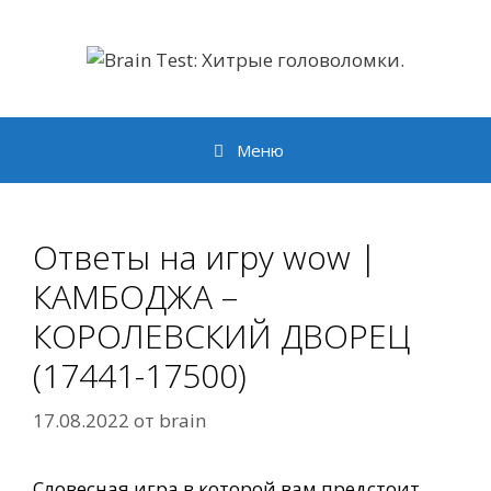
Перейти
к
содержимому
Меню
Ответы на игру wow |
КАМБОДЖА –
КОРОЛЕВСКИЙ ДВОРЕЦ
(17441-17500)
17.08.2022
от
brain
Словесная игра в которой вам предстоит