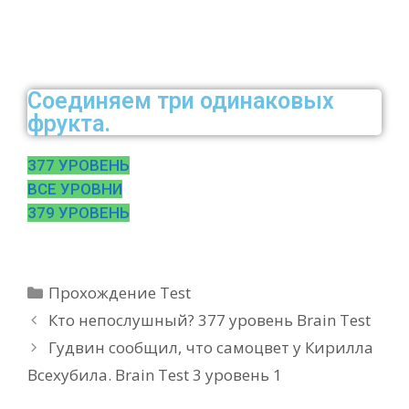
Соединяем три одинаковых
фрукта.
377 УРОВЕНЬ
ВСЕ УРОВНИ
379 УРОВЕНЬ
Рубрики
Прохождение Test
Кто непослушный? 377 уровень Brain Test
Гудвин сообщил, что самоцвет у Кирилла
Всехубила. Brain Test 3 уровень 1