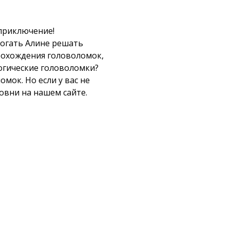
 приключение!
могать Алине решать
прохождения головоломок,
логические головоломки?
мок. Но если у вас не
ровни на нашем сайте.