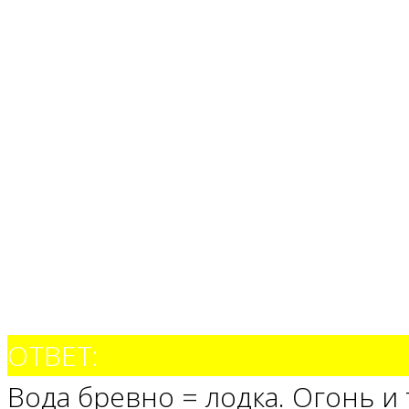
ОТВЕТ:
Вода бревно = лодка. Огонь и 