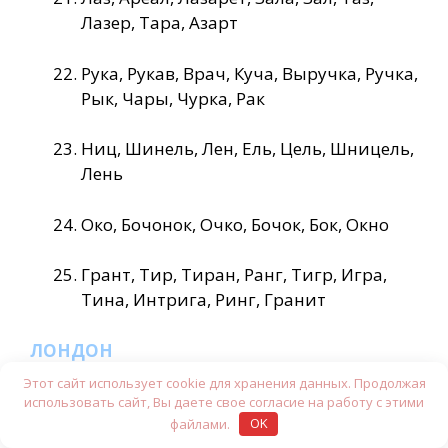
Лазер, Тара, Азарт
Рука, Рукав, Врач, Куча, Выручка, Ручка,
Рык, Чары, Чурка, Рак
Ниц, Шинель, Лен, Ель, Цель, Шницель,
Лень
Око, Бочонок, Очко, Бочок, Бок, Окно
Грант, Тир, Тиран, Ранг, Тигр, Игра,
Тина, Интрига, Ринг, Гранит
ЛОНДОН
Этот сайт использует cookie для хранения данных. Продолжая
Пес, След, Плед, Лес, Леди, Лед, Спил,
использовать сайт, Вы даете свое согласие на работу с этими
файлами.
OK
Дисплей, Лис