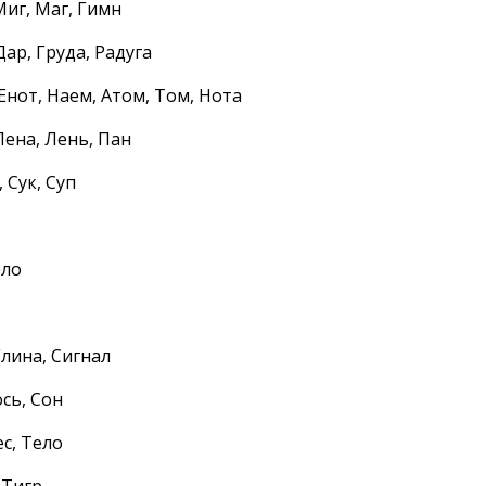
Миг, Маг, Гимн
 Дар, Груда, Радуга
Енот, Наем, Атом, Том, Нота
Пена, Лень, Пан
, Сук, Суп
ело
 Глина, Сигнал
ось, Сон
ес, Тело
 Тигр