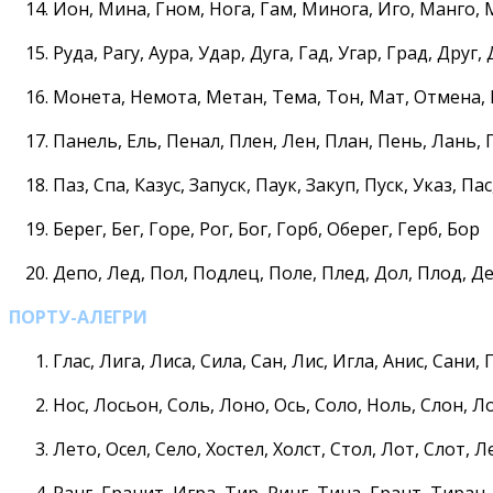
Ион, Мина, Гном, Нога, Гам, Минога, Иго, Манго, 
Руда, Рагу, Аура, Удар, Дуга, Гад, Угар, Град, Друг,
Монета, Немота, Метан, Тема, Тон, Мат, Отмена, 
Панель, Ель, Пенал, Плен, Лен, План, Пень, Лань, 
Паз, Спа, Казус, Запуск, Паук, Закуп, Пуск, Указ, Пас
Берег, Бег, Горе, Рог, Бог, Горб, Оберег, Герб, Бор
Депо, Лед, Пол, Подлец, Поле, Плед, Дол, Плод, Д
ПОРТУ-АЛЕГРИ
Глас, Лига, Лиса, Сила, Сан, Лис, Игла, Анис, Сани,
Нос, Лосьон, Соль, Лоно, Ось, Соло, Ноль, Слон, Л
Лето, Осел, Село, Хостел, Холст, Стол, Лот, Слот, Л
Ранг, Гранит, Игра, Тир, Ринг, Тина, Грант, Тиран,