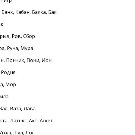
 Банк, Кабан, Балка, Бак
ек
Срыв, Ров, Сбор
ра, Руна, Мура
он, Пончик, Пони, Ион
, Родня
ра, Мор
Пила
 Вал, Ваза, Лава
кта, Латекс, Акт, Аскет
Уголь, Гул, Лог