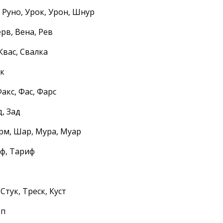
 Руно, Урок, Урон, Шнур
рв, Вена, Рев
 Квас, Свалка
ак
Факс, Фас, Фарс
д, Зад
рм, Шар, Мура, Муар
иф, Тариф
 Стук, Треск, Куст
рп