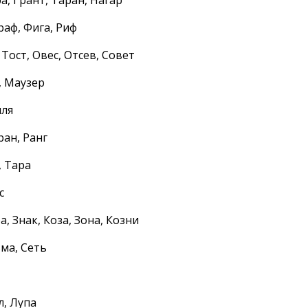
Граф, Фига, Риф
 Тост, Овес, Отсев, Совет
, Маузер
иля
ран, Ранг
, Тара
с
а, Знак, Коза, Зона, Козни
ьма, Сеть
л, Лупа