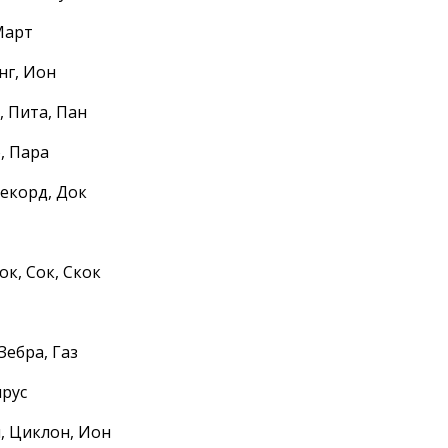
Март
инг, Ион
, Пита, Пан
, Пара
Рекорд, Док
Кок, Сок, Скок
 Зебра, Газ
ирус
л, Циклон, Ион