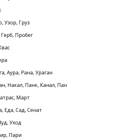
к
р, Узор, Груз
, Герб, Пробег
 Квас
ера
га, Аура, Рана, Ураган
ан, Накал, Панк, Канал, Пан
Матрас, Март
а, Еда, Сад, Сенат
Зуд, Уход
Пир, Пари