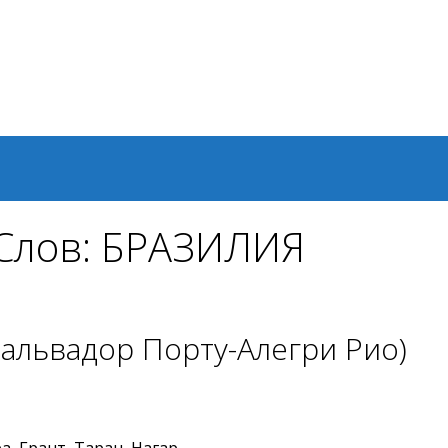
 Слов: БРАЗИЛИЯ
альвадор Порту-Алегри Рио)
ра, Грант, Таран, Нагар