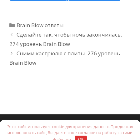
Рубрики
Brain Blow ответы
Сделайте так, чтобы ночь закончилась.
274 уровень Brain Blow
Сними кастрюлю с плиты. 276 уровень
Brain Blow
Этот сайт использует cookie для хранения данных. Продолжая
© 2026 Brain Test: Хитрые головоломки.
• Создано с
использовать сайт, Вы даете свое согласие на работу с этими
помощью
GeneratePress
файлами.
OK