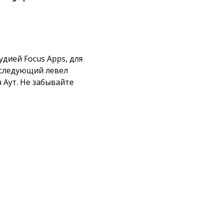
дией Focus Apps, для
й следующий левел
 Аут. Не забывайте