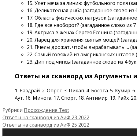
15. Улет мяча за линию футбольного поля (заг
16. Деликатесная рыба (загаданное слово из 6
17. Область физических нагрузок (загаданное 
18. Где все наоборот? (загаданное слово из 7 
19. Актриса в женах Сергея Есенина (загаданн
20. Ларец для хранения святых мощей (загада
21. Пчелы дрожат, чтобы вырабатывать … (заг
22. Самый говяжий из американских штатов (з
23. Дип под чипсы (загаданное слово из 4 букв
Ответы на сканворд из Аргументы и Ф
1. Раздрай. 2. Опрос. 3. Пикап. 4. Босота. 5. Кумир. 6.
Аут. 16. Минога. 17. Спорт. 18. Антимир. 19. Райх. 20. 
Рубрики
Прохождение Test
Ответы на сканворд из АиФ 23 2022
Ответы на сканворд из АиФ 25 2022