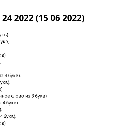
4 2022 (15 06 2022)
кв).
укв).
в).
.
з 4 букв).
укв).
).
ное слово из 3 букв).
 4 букв).
.
4 букв).
в).