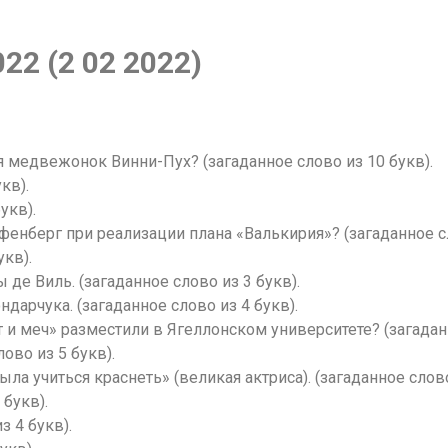
22 (2 02 2022)
 медвежонок Винни-Пух? (загаданное слово из 10 букв).
кв).
укв).
енберг при реализации плана «Валькирия»? (загаданное сл
укв).
е Виль. (загаданное слово из 3 букв).
арчука. (загаданное слово из 4 букв).
 и меч» разместили в Ягеллонском университете? (загаданн
ово из 5 букв).
ла учиться краснеть» (великая актриса). (загаданное слово
 букв).
з 4 букв).