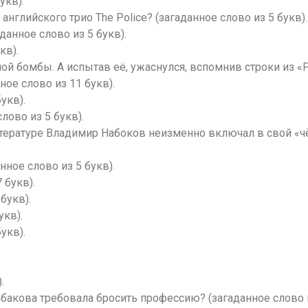
укв).
нглийского трио The Police? (загаданное слово из 5 букв).
данное слово из 5 букв).
кв).
ной бомбы. А испытав её, ужаснулся, вспомнив строки из «
ое слово из 11 букв).
укв).
лово из 5 букв).
литературе Владимир Набоков неизменно включал в свой «
ное слово из 5 букв).
 букв).
букв).
укв).
укв).
.
абакова требовала бросить профессию? (загаданное слово и