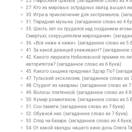
25. Пафосный призыв. (загаданное слово из 4 б
27. Кто из мировых эстрадных звёзд вышел из а
30. Игра в приключение для экстремалов. (зага
31. Парадная музыка. (загаданное слово из 4 бу
35. Шесть лет он трудился над созданием атом
Смертью, сокрушителем мироздания». (загаданн
36. «Всё ниже и ниже». (загаданное слово из 5 б
41. За какой девицей ухаживают? (загаданное с
42. Какого лауреата Нобелевской премии по 
авторитетов? (загаданное слово из 6 букв).
45. Какого сыщика придумал Эдгар По? (загадан
47. Тульский эксклюзив. (загаданное слово из 7
48. Студент из казармы. (загаданное слово из 7 
49. Волосы плетёнкой. (загаданное слово из 4 б
50. Кумир романтиков. (загаданное слово из 5 б
51. Сон памяти. (загаданное слово из 7 букв).
52. Обувной низ. (загаданное слово из 7 букв).
53. Спор на базаре. (загаданное слово из 4 букв)
54. От какой звезды нашего кино дочь Олега Т