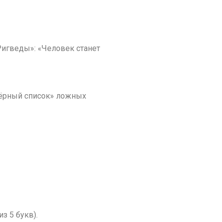
Ригведы»: «Человек станет
чёрный список» ложных
з 5 букв).