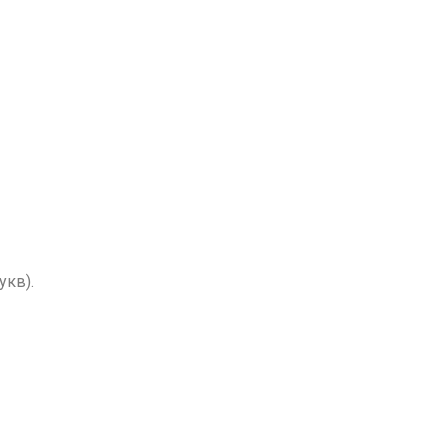
укв).