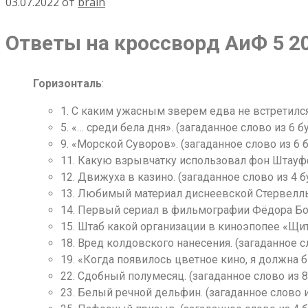
03.07.2022
от
brain
Ответы на кроссворд АиФ 5 20
Горизонталь
:
1. С каким ужасным зверем едва не встретился
5. «… среди бела дня». (загаданное слово из 6 бу
9. «Морской Суворов». (загаданное слово из 6 б
11. Какую взрывчатку использовал фон Штауфф
12. Движуха в казино. (загаданное слово из 4 б
13. Любимый материал диснеевской Стервеллы д
14. Первый сериал в фильмографии Фёдора Бонд
15. Штаб какой организации в киноэпопее «Щит
18. Вред колдовского нанесения. (загаданное сл
19. «Когда появилось цветное кино, я должна бы
22. Сдобный полумесяц. (загаданное слово из 8
23. Белый речной дельфин. (загаданное слово и