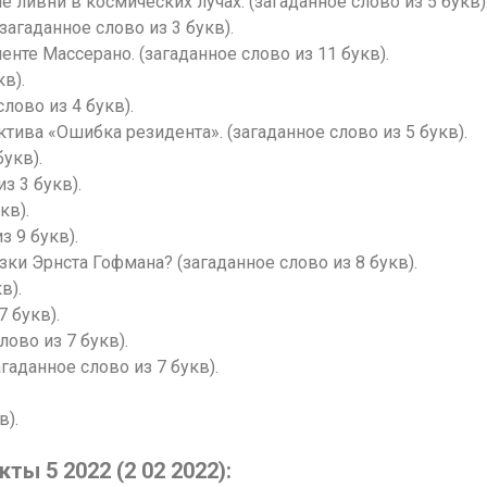
ливни в космических лучах. (загаданное слово из 5 букв)
загаданное слово из 3 букв).
те Массерано. (загаданное слово из 11 букв).
в).
лово из 4 букв).
ктива «Ошибка резидента». (загаданное слово из 5 букв).
букв).
з 3 букв).
кв).
з 9 букв).
ки Эрнста Гофмана? (загаданное слово из 8 букв).
в).
7 букв).
лово из 7 букв).
гаданное слово из 7 букв).
.
в).
ы 5 2022 (2 02 2022):