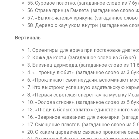
55. Суровое полотно. (загаданное слово из 7 бук
56. Страна принца Гамлета. (загаданное слово из
57. «Выключатель» крикуна. (загаданное слово и
58. Дерево с каучуком внутри. (загаданное слов
Вертикаль
:
1. Ориентиры для врача при постановке диагноза
2. Кожа да кости. (загаданное слово из 5 букв).
3. Близнец дармоеда. (загаданное слово из 11 б
4. «… троицу любит». (загаданное слово из 3 бук
6. «Проклинают свои неудачи, вспоминают моск
7. Кто выстроил успешную издательскую карьер
8. «Первая советская оперетта» на музыку Исаа
10. «Эолова стихия». (загаданное слово из 5 бук
13. «Люди в белых халатах» единственного числ
16. «Звериное название» для иномарки. (загада
17. Смещение пластов. (загаданное слово из 5 б
20. С каким царевичем связано проклятие семьи