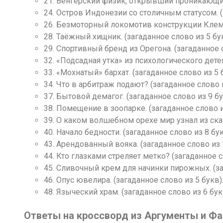
21. Венгерский физик, открывший проникающие 
24. Остров Индонезии со столичным статусом. (
26. Безмоторный локомотив конструкции Клемен
28. Таёжный хищник. (загаданное слово из 5 бук
29. Спортивный бренд из Орегона. (загаданное с
32. «Подсадная утка» из психологического дете
33. «Мохнатый» бархат. (загаданное слово из 5 
34. Что в арбитраж подают? (загаданное слово и
37. Бытовой демагог. (загаданное слово из 9 бу
38. Помещение в зоопарке. (загаданное слово и
39. О каком волшебном орехе мир узнал из сказ
40. Начало бедности. (загаданное слово из 8 бук
43. Арендованный вояка. (загаданное слово из 
44. Кто глазками стреляет метко? (загаданное с
45. Сливочный крем для начинки пирожных. (за
46. Опус ювелира. (загаданное слово из 5 букв)
48. Языческий храм. (загаданное слово из 6 бук
Ответы на кроссворд из Аргументы и Факт