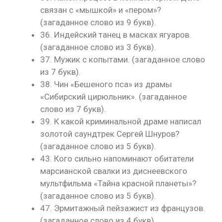
связан с «мышкой» и «пером»?
(загаданное слово из 9 букв).
36. Индейский танец в масках ягуаров.
(загаданное слово из 3 букв).
37. Мужик с копытами. (загаданное слово
из 7 букв).
38. Чин «Бешеного пса» из драмы
«Сибирский цирюльник». (загаданное
слово из 7 букв).
39. К какой криминальной драме написал
золотой саундтрек Сергей Шнуров?
(загаданное слово из 5 букв).
43. Кого сильно напоминают обитатели
марсианской свалки из диснеевского
мультфильма «Тайна красной планеты»?
(загаданное слово из 5 букв).
47. Эрмитажный пейзажист из французов.
(загаданное слово из 4 букв).