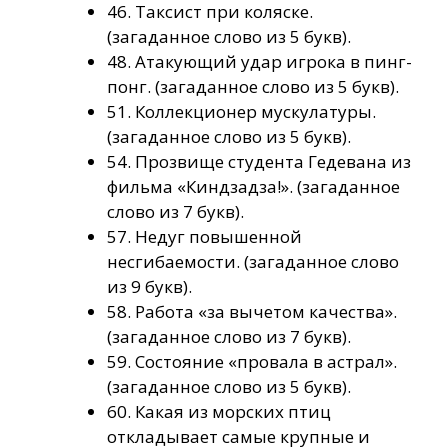
46. Таксист при коляске.
(загаданное слово из 5 букв).
48. Атакующий удар игрока в пинг­
понг. (загаданное слово из 5 букв).
51. Коллекционер мускулатуры.
(загаданное слово из 5 букв).
54. Прозвище студента Гедевана из
фильма «Кин­дза­дза!». (загаданное
слово из 7 букв).
57. Недуг повышенной
несгибаемости. (загаданное слово
из 9 букв).
58. Работа «за вычетом качества».
(загаданное слово из 7 букв).
59. Состояние «провала в астрал».
(загаданное слово из 5 букв).
60. Какая из морских птиц
откладывает самые крупные и