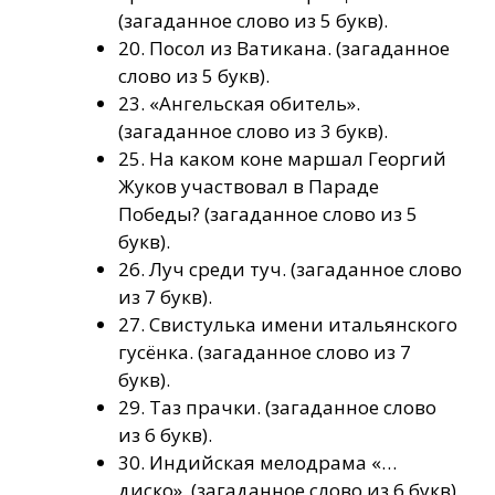
(загаданное слово из 5 букв).
20. Посол из Ватикана. (загаданное
слово из 5 букв).
23. «Ангельская обитель».
(загаданное слово из 3 букв).
25. На каком коне маршал Георгий
Жуков участвовал в Параде
Победы? (загаданное слово из 5
букв).
26. Луч среди туч. (загаданное слово
из 7 букв).
27. Свистулька имени итальянского
гусёнка. (загаданное слово из 7
букв).
29. Таз прачки. (загаданное слово
из 6 букв).
30. Индийская мелодрама «…
диско». (загаданное слово из 6 букв).