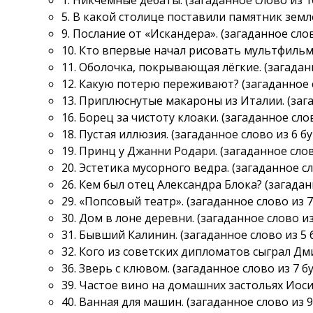
5. В какой столице поставили памятник земл
9. Послание от «Искандера». (загаданное слов
10. Кто впервые начал рисовать мультфильмы
11. Оболочка, покрывающая лёгкие. (загаданн
12. Какую потерю переживают? (загаданное с
13. Приплюснутые макароны из Италии. (загад
16. Борец за чистоту клоаки. (загаданное слов
18. Пустая иллюзия. (загаданное слово из 6 бу
19. Принц у Джанни Родари. (загаданное слово
20. Эстетика мусорного ведра. (загаданное сл
26. Кем был отец Александра Блока? (загаданн
29. «Попсовый театр». (загаданное слово из 7 
30. Дом в лоне деревни. (загаданное слово из 
31. Бывший Калинин. (загаданное слово из 5 б
32. Кого из советских дипломатов сыграл Дм
36. Зверь с клювом. (загаданное слово из 7 бу
39. Частое вино на домашних застольях Иосиф
40. Ванная для машин. (загаданное слово из 9 