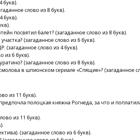
 букв).
гаданное слово из 8 букв).
 букв).
кв).
ейн посвятил балет? (загаданное слово из 8 букв).
участка? (загаданное слово из 6 букв).
. (загаданное слово из 4 букв).
 из 6 букв).
уратино? (загаданное слово из 8 букв).
смолова в шпионском сериале «Спящие»? (загаданное сло
во из 11 букв).
 предпочла полоцкая княжна Рогнеда, за что и поплати
лово из 11 букв).
).
ктива). (загаданное слово из 6 букв).
 (загаданное слово из 6 букв).