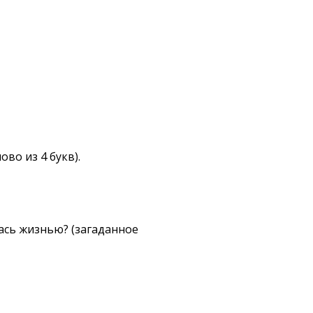
во из 4 букв).
лась жизнью? (загаданное