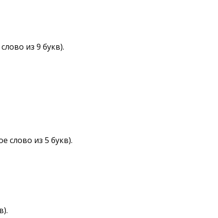
лово из 9 букв).
е слово из 5 букв).
).