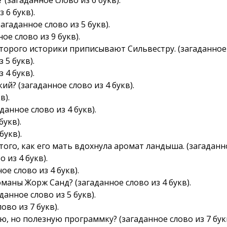
 6 букв).
агаданное слово из 5 букв).
е слово из 9 букв).
торого историки приписывают Сильвестру. (загаданное с
 5 букв).
 4 букв).
й? (загаданное слово из 4 букв).
в).
данное слово из 4 букв).
букв).
букв).
того, как его мать вдохнула аромат ландыша. (загаданно
 из 4 букв).
ое слово из 4 букв).
маны Жорж Санд? (загаданное слово из 4 букв).
данное слово из 5 букв).
ово из 7 букв).
 но полезную программку? (загаданное слово из 7 букв