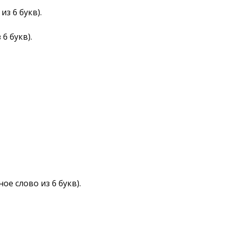
з 6 букв).
6 букв).
е слово из 6 букв).