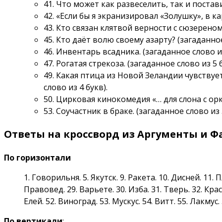
41. Что может как развеселить, так и постави
42. «Если бы я экранизировал «Золушку», в ка
43. Кто связан клятвой верности с сюзереном?
45. Кто даёт волю своему азарту? (загаданное
46. Инвентарь всадника. (загаданное слово из
47. Рогатая стрекоза. (загаданное слово из 5 б
49. Какая птица из Новой Зеландии чувству
слово из 4 букв).
50. Цирковая кинокомедия «… для слона с орк
53. Соучастник в браке. (загаданное слово из 
Ответы на кроссворд из Аргументы и Факт
По горизонтали
1. Говорильня. 5. Якутск. 9. Ракета. 10. Дисней. 11. 
Правовед. 29. Варьете. 30. Изба. 31. Тверь. 32. Крас
Елей. 52. Виноград. 53. Мускус. 54. Витт. 55. Лакмус.
По вертикали
: