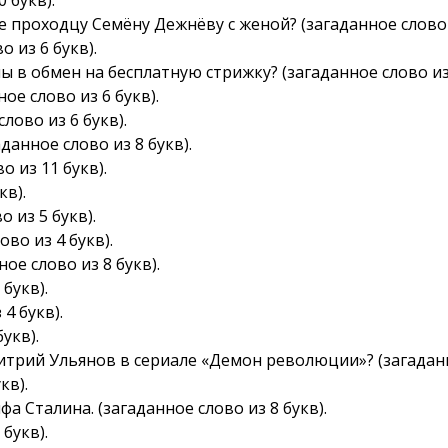
е проходцу Семёну Дежнёву с женой? (загаданное слово и
о из 6 букв).
 в обмен на бесплатную стрижку? (загаданное слово из 
ое слово из 6 букв).
лово из 6 букв).
анное слово из 8 букв).
о из 11 букв).
кв).
 из 5 букв).
ово из 4 букв).
ое слово из 8 букв).
букв).
4 букв).
укв).
итрий Ульянов в сериале «Демон революции»? (загаданно
кв).
а Сталина. (загаданное слово из 8 букв).
букв).