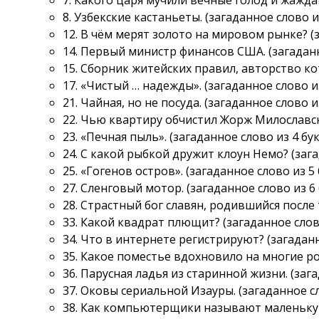
8. Узбекские кастаньеты. (загаданное слово из
12. В чём мерят золото на мировом рынке? (з
14. Первый министр финансов США. (загаданно
15. Сборник житейских правил, авторство ко
17. «Чистый … надежды». (загаданное слово из
21. Чайная, но не посуда. (загаданное слово из
22. Чью квартиру обчистил Жорж Милославски
23. «Печная пыль». (загаданное слово из 4 бук
24. С какой рыбкой дружит клоун Немо? (зага
25. «Гогенов остров». (загаданное слово из 5 
27. Сленговый мотор. (загаданное слово из 6 
28. Страстный бог славян, родившийся после 
33. Какой квадрат плющит? (загаданное слово
34. Что в интернете регистрируют? (загаданн
35. Какое поместье вдохновило на многие ро
36. Парусная ладья из старинной жизни. (зага
37. Оковы сериальной Изауры. (загаданное сл
38. Как компьютерщики называют маленькую,