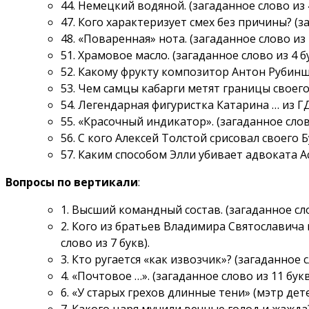
44. Немецкий водяной. (загаданное слово из 4
47. Кого характеризует смех без причины? (за
48. «Поваренная» нота. (загаданное слово из 4
51. Храмовое масло. (загаданное слово из 4 бу
52. Какому фрукту композитор Антон Рубиншт
53. Чем самцы кабарги метят границы своего 
54. Легендарная фигуристка Катарина … из ГДР
55. «Красочный индикатор». (загаданное слово
56. С кого Алексей Толстой срисовал своего Б
57. Каким способом Элли убивает адвоката А
Вопросы по вертикали
:
1. Высший командный состав. (загаданное сло
2. Кого из братьев Владимира Святославича
слово из 7 букв).
3. Кто ругается «как извозчик»? (загаданное с
4. «Почтовое …». (загаданное слово из 11 букв
6. «У старых грехов длинные тени» (мэтр дете
7. Какого царя мучили вечные голод и жажда?