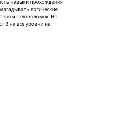
 есть навыки прохождения
разгадывать логические
стером головоломок. Но
т 3 на все уровни на