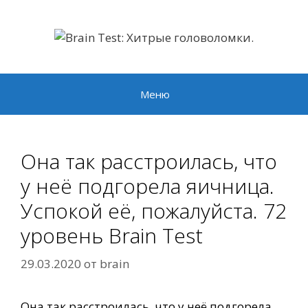
Перейти
к
содержимому
Меню
Она так расстроилась, что
у неё подгорела яичница.
Успокой её, пожалуйста. 72
уровень Brain Test
29.03.2020
от
brain
Она так расстроилась, что у неё подгорела