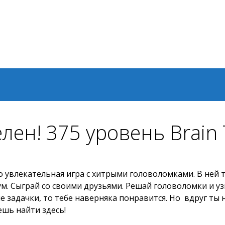
ен! 375 уровень Brain 
это увлекательная игра с хитрыми головоломками. В ней
м. Сыграй со своими друзьями. Решай головоломки и узн
е задачки, то тебе наверняка понравится. Но вдруг ты 
ешь найти здесь!