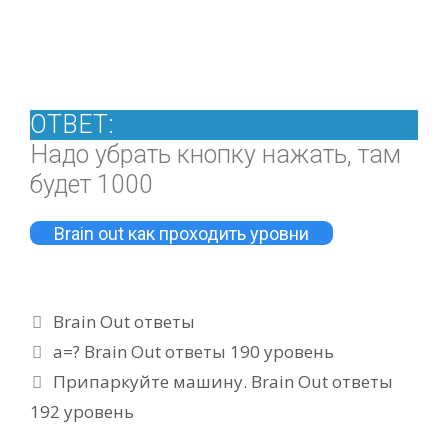
ОТВЕТ:
Надо убрать кнопку нажать, там
будет 1000
Brain out как проходить уровни
Рубрики
Brain Out ответы
а=? Brain Out ответы 190 уровень
Припаркуйте машину. Brain Out ответы
192 уровень