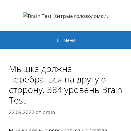
Перейти
к
содержимому
Меню
Мышка должна
перебраться на другую
сторону. 384 уровень Brain
Test
22.09.2022
от
brain
Мышка должна перебраться на другую