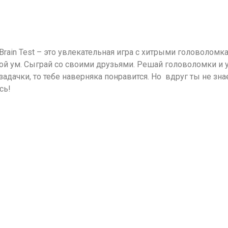
ain Test – это увлекательная игра с хитрыми головоломка
ой ум. Сыграй со своими друзьями. Решай головоломки и у
адачки, то тебе наверняка понравится. Но вдруг ты не зн
сь!