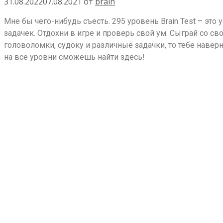
31.08.2022
07.08.2021
от
brain
Мне бы чего-нибудь съесть. 295 уровень Brain Test – эт
задачек. Отдохни в игре и проверь свой ум. Сыграй со с
головоломки, судоку и различные задачки, то тебе наверн
на все уровни сможешь найти здесь!