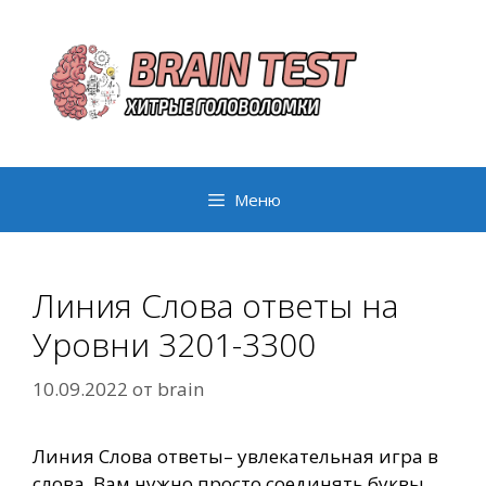
Перейти
к
содержимому
Меню
Линия Слова ответы на
Уровни 3201-3300
10.09.2022
от
brain
Линия Слова ответы– увлекательная игра в
слова. Вам нужно просто соединять буквы,