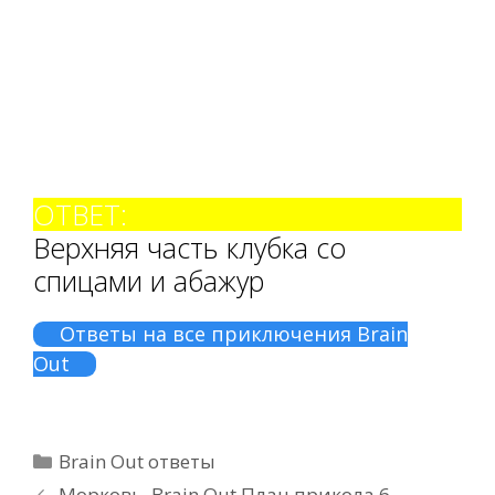
ОТВЕТ:
Верхняя часть клубка со
спицами и абажур
Ответы на все приключения Brain
Out
Рубрики
Brain Out ответы
Морковь. Brain Out План прикола 6