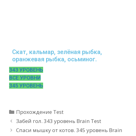
Скат, кальмар, зелёная рыбка,
оранжевая рыбка, осьминог.
343 УРОВЕНЬ
ВСЕ УРОВНИ
345 УРОВЕНЬ
Рубрики
Прохождение Test
Забей гол. 343 уровень Brain Test
Спаси мышку от котов. 345 уровень Brain