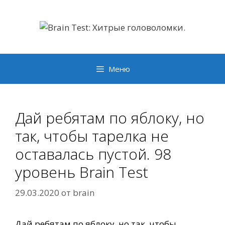
Перейти
к
содержимому
Меню
Дай ребятам по яблоку, но
так, чтобы тарелка не
оставалась пустой. 98
уровень Brain Test
29.03.2020
от
brain
Дай ребятам по яблоку, но так, чтобы