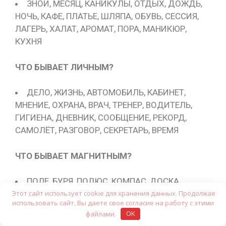
ЗНОЙ, МЕСЯЦ, КАНИКУЛЫ, ОТДЫХ, ДОЖДЬ,
НОЧЬ, КАФЕ, ПЛАТЬЕ, ШЛЯПА, ОБУВЬ, СЕССИЯ,
ЛАГЕРЬ, ХАЛАТ, АРОМАТ, ПОРА, МАНИКЮР,
КУХНЯ
ЧТО БЫВАЕТ ЛИЧНЫМ?
ДЕЛО, ЖИЗНЬ, АВТОМОБИЛЬ, КАБИНЕТ,
МНЕНИЕ, ОХРАНА, ВРАЧ, ТРЕНЕР, ВОДИТЕЛЬ,
ГИГИЕНА, ДНЕВНИК, СООБЩЕНИЕ, РЕКОРД,
САМОЛЁТ, РАЗГОВОР, СЕКРЕТАРЬ, ВРЕМЯ
ЧТО БЫВАЕТ МАГНИТНЫМ?
ПОЛЕ, БУРЯ, ПОЛЮС, КОМПАС, ДОСКА,
Этот сайт использует cookie для хранения данных. Продолжая
ЗАСТЁЖКА, АНОМАЛИЯ, КАРТА, КАТУШКА,
использовать сайт, Вы даете свое согласие на работу с этими
ЛЕНТА, ЗАРЯДКА, ДЕРЖАТЕЛЬ
файлами.
OK